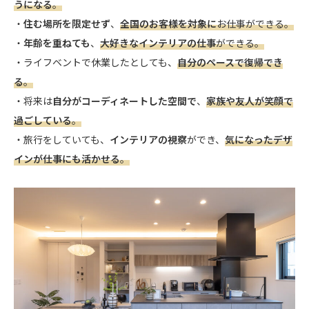
うになる
。
・
住む場所を限定せず
、
全国のお客様を対象に
お仕事ができる。
・
年齢を重ねても
、
大好きなインテリアの仕事
ができる。
・ライフベントで休業したとしても、
自分のペースで復帰でき
る
。
・将来は
自分がコーディネートした空間で
、
家族や友人が笑顔で
過ごしている
。
・旅行をしていても、
インテリアの視察
ができ、
気になったデザ
インが仕事にも活かせる
。