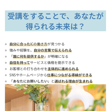
受講をすることで、あなたが
得られる未来は？
自分に合った
ICの働き方
が見つかる
強みや経験を
、
自分の言葉で伝えられる
「
誰に何を提供するか
」が明確になる
自信を持って
サービスと価格を提示できる
お客様との打ち合わせを
主体的に進められる
SNSやホームページから
仕事につながる導線ができる
「
あなたにお願いしたい
」と
選ばれる理由が生まれる